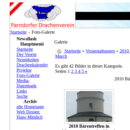
Startseite
Foto-Galerie
Newsflash
Galerie
Hauptmenü
Startseite
Startseite
»
Veranstaltungen
»
2010 
Der Verein
March
Neuigkeiten
Drachenkalender
Es gibt 42 Bilder in dieser Kategorie.
Projekte
Seiten 1
2
3
4
5
»
Foto-Galerie
2010 Bä
Media-
Datenbank
Links
Suche
Archiv
alte Homepage
Web Design:
Hans Mimlich
2010 Bärentreffen in