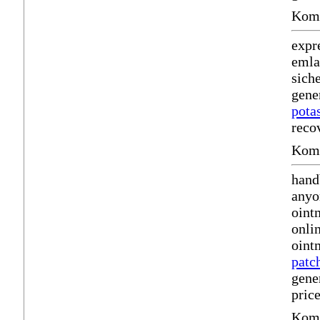
Komm
expr
emla
sich
gene
pota
reco
Komm
hand
anyo
oint
onli
oint
patc
gene
pric
Komm