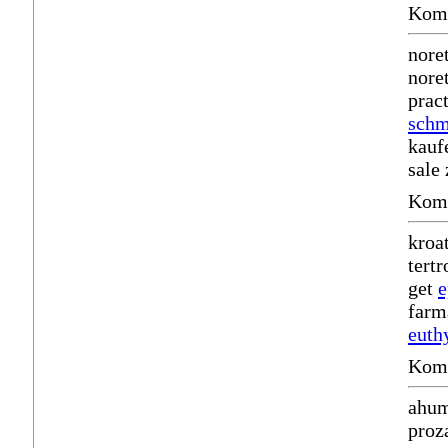
Komm
nore
nore
pract
schm
kauf
sale 
Komm
kroa
tert
get
e
farm
euth
Komm
ahum
proz