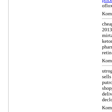
oflo
Komm
chea
2013
mirt
keto
phar
reti
Komm
utro
sell
putr
shop
deli
decl
Komm