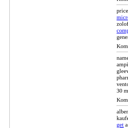
pric
micr
zolo
comp
gene
Komm
name
ampi
glee
phar
vent
30 m
Komm
albe
kauf
get
a