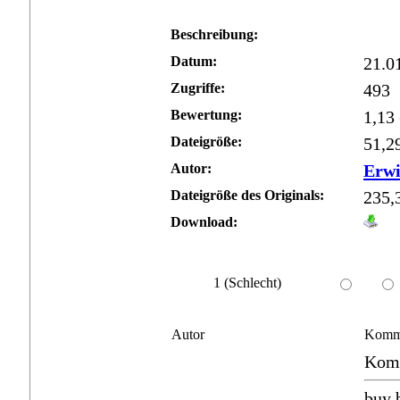
Beschreibung:
Datum:
21.0
Zugriffe:
493
Bewertung:
1,13
Dateigröße:
51,2
Autor:
Erw
Dateigröße des Originals:
235,
Download:
1 (Schlecht)
Autor
Komm
Komm
buy 