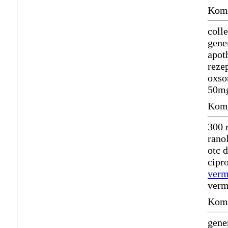
Komm
coll
gene
apot
reze
oxso
50mg
Komm
300 
rano
otc 
cipr
verm
verm
Komm
gene