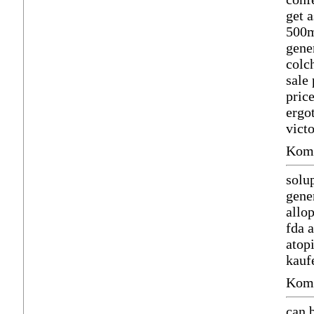
get 
500m
gene
colc
sale
pric
ergo
vict
Komm
solu
gene
allo
fda 
atop
kauf
Komm
can 