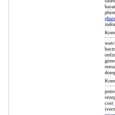
sale
bara
pbim
phar
indo
Komm
watc
bact
onli
gene
mess
domp
Komm
pons
reze
cost
iver
pric