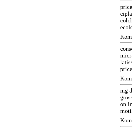
price
cipl
colc
ecol
Komm
cons
micr
lati
pric
Komm
mg d
gros
onli
moti
Komm