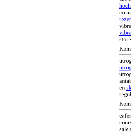
hoch
crea
rezep
vibr
vibr
store
Komm
utro
utro
utro
anta
en
s
regu
Komm
cafe
cours
sale