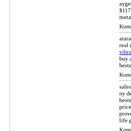
ayge
$117
meta
Komm
atar
real
vibr
buy 
best
Komm
sale
ny d
best
pric
prov
life 
Komm