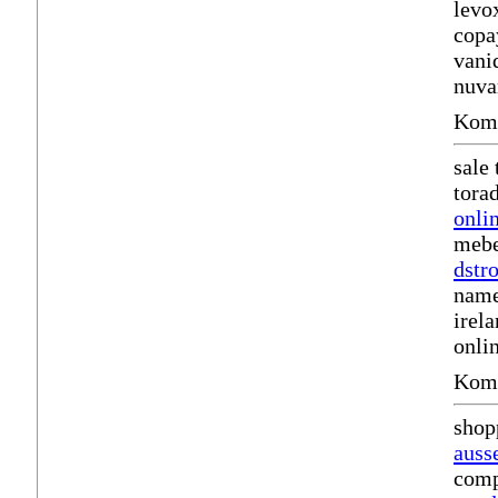
levo
copa
vani
nuva
Komm
sale 
tora
onli
mebe
dstr
name
irel
onli
Komm
shop
auss
comp