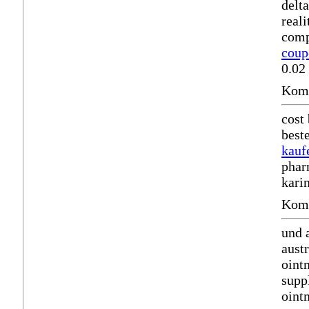
delt
real
comp
coup
0.02
Komm
cost
best
kauf
phar
kari
Komm
und 
austr
oint
supp
oint