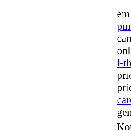
em
pm 
can
on
l-t
pri
pri
car
gen
Ko