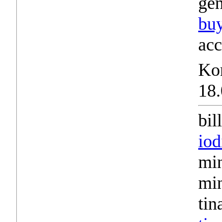
gen
bu
acc
Ko
18.
bil
iod
min
min
tin