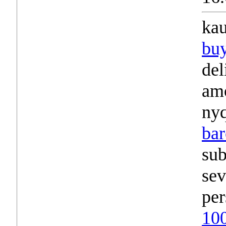
kau
buy
del
amo
nyq
bar
sub
sev
per
100