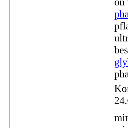
on 
pha
pfl
ult
bes
gly
pha
Ko
24.
min