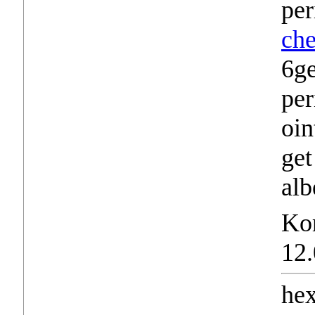
per
che
6ge
per
oi
get
alb
Ko
12.
he