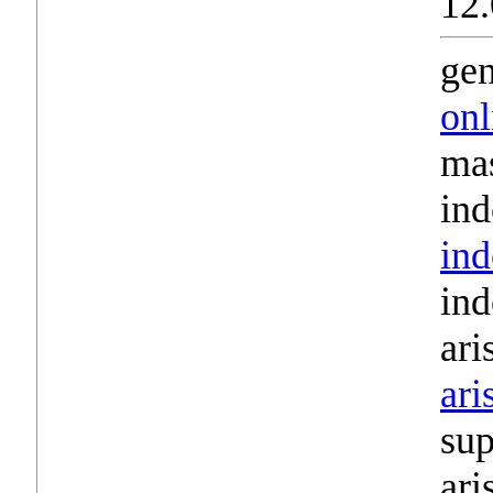
12.
gen
onl
mas
ind
ind
ind
ari
ari
sup
ari