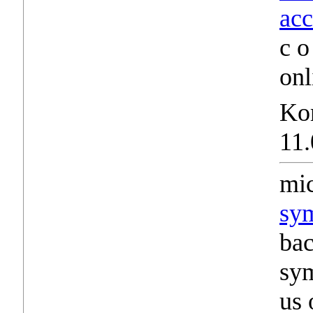
acc
c o
onl
Ko
11.
mi
sym
bac
sym
us 