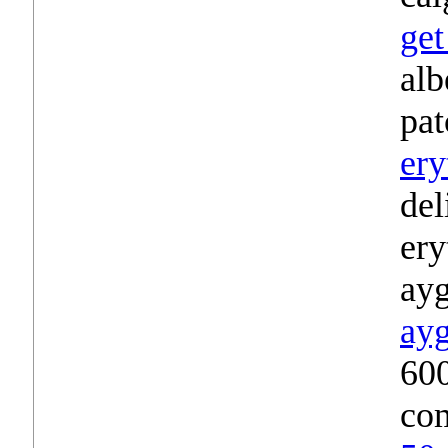
get
alb
pat
ery
del
ery
ayg
ayg
600
com