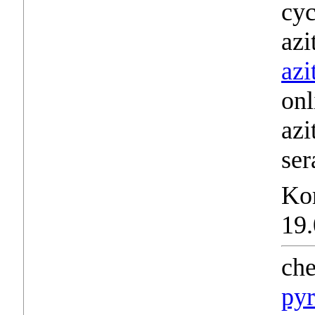
cyc
azi
azi
onl
azi
ser
Ko
19.
che
pyr