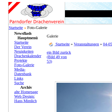
Startseite
Foto-Galerie
Newsflash
Galerie
Hauptmenü
Startseite
Startseite
»
Veranstaltungen
»
04-05
Der Verein
Neuigkeiten
ein Bild zurück
Drachenkalender
(Bild 49 von
Projekte
53)
Foto-Galerie
Media-
Datenbank
Links
Suche
Archiv
alte Homepage
Web Design:
Hans Mimlich