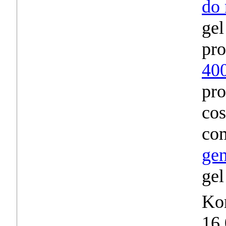
do
gel
pr
40
pro
cos
co
gen
gel
Ko
16.