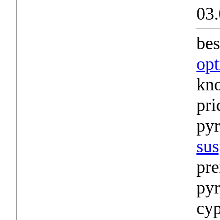
03.
bes
opt
kn
pri
pyr
sus
pre
pyr
cyp