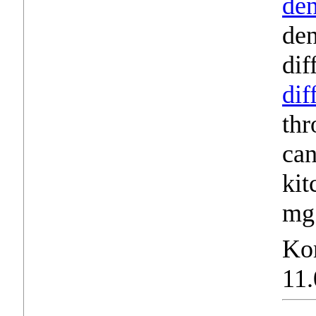
de
den
dif
dif
thr
ca
kit
mg
Ko
11.