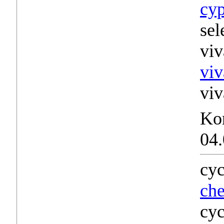
cyp
sel
viv
viv
viv
Ko
04.
cyc
che
cyc