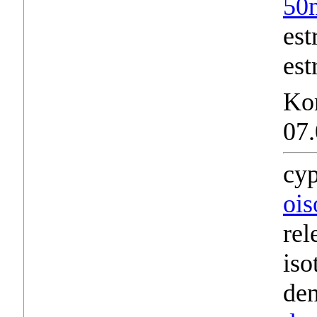
50
est
est
Ko
07.
cyp
ois
rel
iso
den