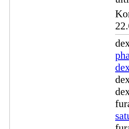
Ko
22.
dex
pha
de
dex
dex
fur
sat
fur