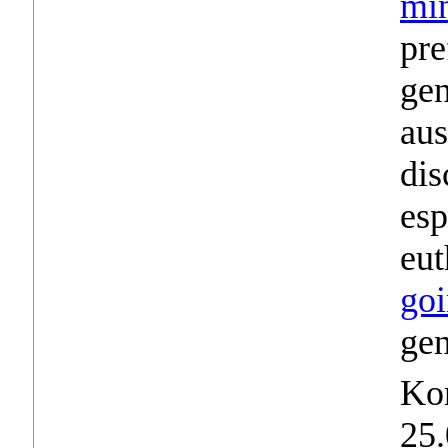
min
pre
gen
aus
dis
esp
eut
goi
gen
Ko
25.