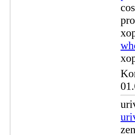
cos
pro
xo
wh
xop
Ko
01.
uri
uri
zen