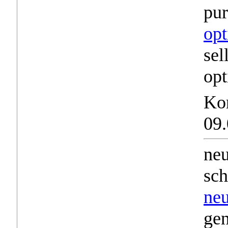
pu
op
sel
op
Ko
09.
neu
sc
neu
gen