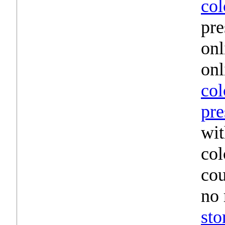
col
pre
onl
onl
col
pre
wit
col
cou
no 
sto