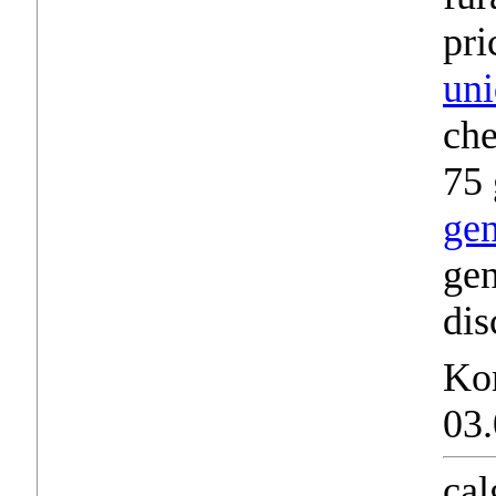
pri
uni
che
75 
gen
gen
dis
Ko
03.
cal