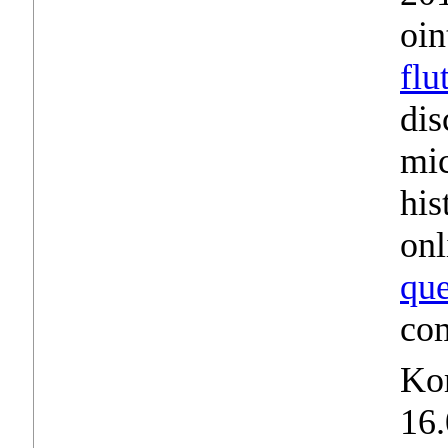
oin
flu
dis
mic
his
onl
que
com
Ko
16.