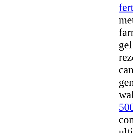
fer
met
far
gel
re
ca
gen
wa
500
co
ult