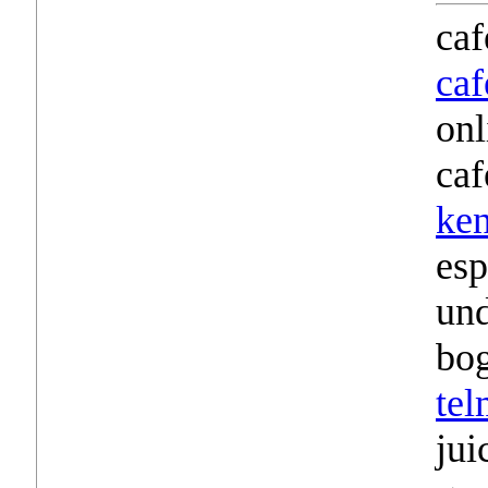
caf
caf
onl
caf
ken
esp
und
bo
tel
jui