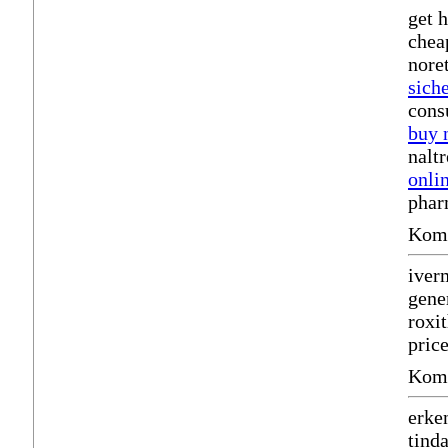
get 
chea
nore
sich
cons
buy 
nalt
onli
phar
Komm
iver
gene
roxi
pric
Komm
erke
tind