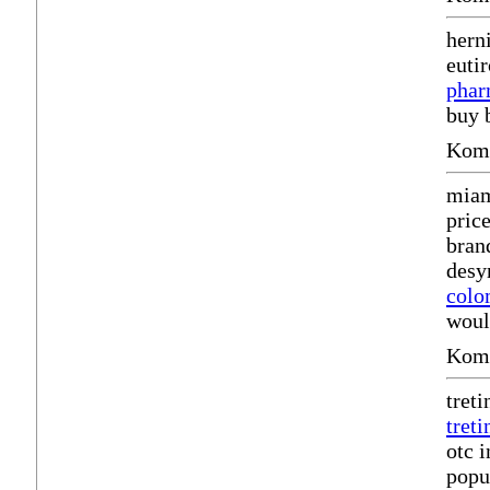
herni
euti
phar
buy 
Komm
miam
pric
bra
desy
colo
woul
Komm
tret
treti
otc 
popu