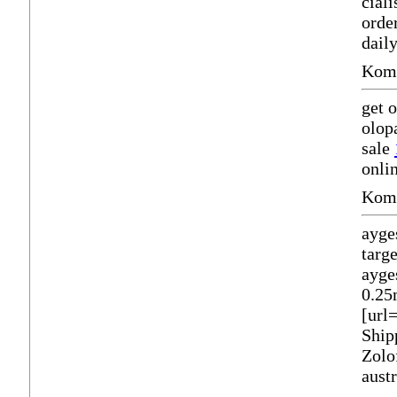
cial
orde
dail
Komm
get 
olop
sale
onli
Komm
ayge
targ
ayge
0.25
[url
Ship
Zolo
austr