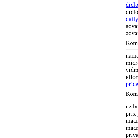
dicl
dicl
daily
adva
adva
Komm
name
micr
vidm
eflo
pric
Komm
nz b
prix
macr
macr
priv