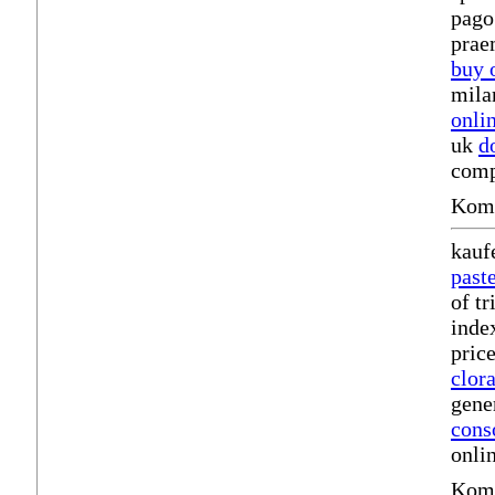
pago
prae
buy 
mila
onli
uk
d
comp
Komm
kauf
past
of t
inde
pric
clor
gene
cons
onli
Komm