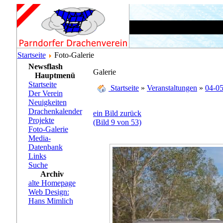
Startseite
Foto-Galerie
Newsflash
Galerie
Hauptmenü
Startseite
Startseite
»
Veranstaltungen
»
04-05
Der Verein
Neuigkeiten
Drachenkalender
ein Bild zurück
Projekte
(Bild 9 von 53)
Foto-Galerie
Media-
Datenbank
Links
Suche
Archiv
alte Homepage
Web Design:
Hans Mimlich