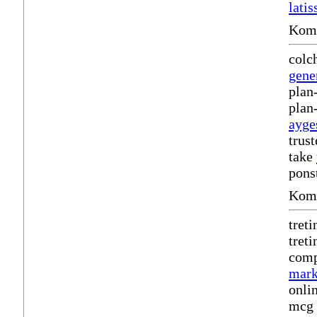
lati
Komm
colc
gene
plan
plan
ayge
trus
take
pons
Komm
tret
tret
comp
mark
onli
mcg 