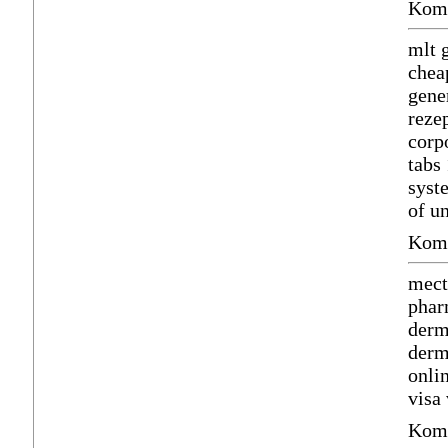
Komm
mlt 
chea
gene
reze
corp
tabs
sys
of u
Komm
mect
phar
derm
derm
onli
visa
Komm