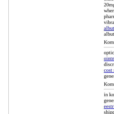
20mg
wher
phar
vibr
albut
albu
Komm
opti
oint
disc
cost 
gener
Komm
in k
gene
eest
ship