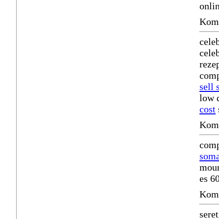
onli
Komm
cele
cele
reze
comp
sell 
low 
cost
Komm
comp
som
moun
es 6
Komm
sere