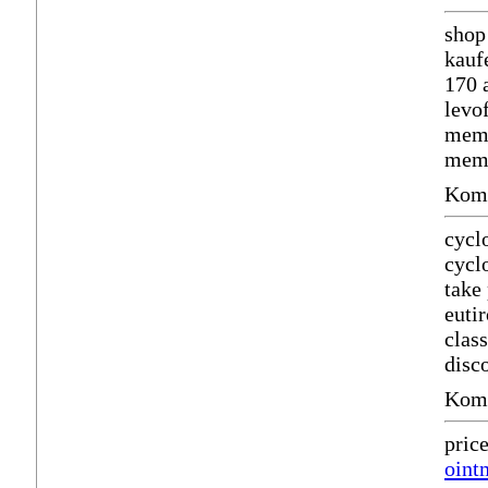
shop
kauf
170 
levo
mema
mema
Komm
cycl
cycl
take
euti
class
disc
Komm
pric
oint