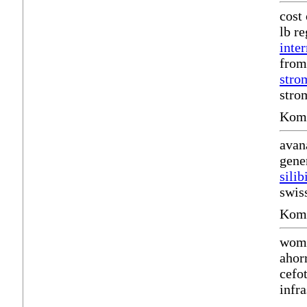
cost
lb r
inte
from
stro
stro
Komm
avan
gene
sili
swis
Komm
wome
ahor
cefo
infr