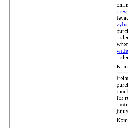
onli
pres
leva
zyba
purc
orde
wher
with
orde
Komm
irel
purc
much
for 
oint
juju
Komm