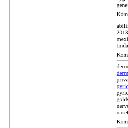
gene
Komm
abil
2013
mexi
tind
Komm
derm
derm
priv
pyri
pyri
gold
nerv
nore
Komm