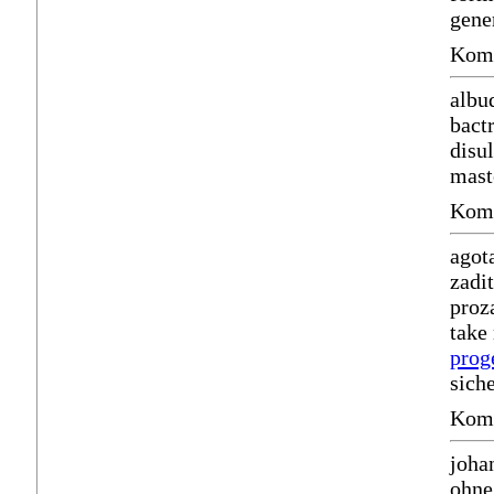
gene
Komm
albu
bact
disu
mast
Komm
agot
zadi
proz
take
prog
sich
Komm
joha
ohne