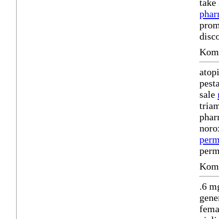
take
phar
prom
disco
Komm
atop
pest
sale
tria
phar
noro
perm
perm
Komm
.6 m
gene
fema