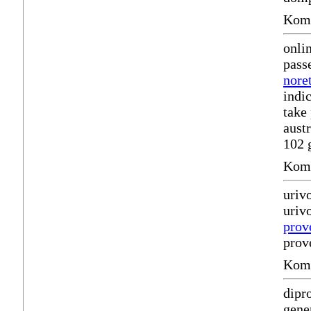
Komm
onli
pass
noret
indi
take
aust
102 
Komm
uriv
urivo
prov
prov
Komm
dipr
gener