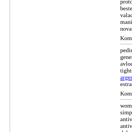
prot
best
vala
mani
nova
Komm
pedi
gene
avlo
tight
arge
estr
Komm
wome
simp
anti
anti