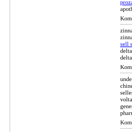
proz
apot
Komm
zinn
zinn
sell 
delt
delta
Komm
unde
chin
sell
volt
gene
phar
Komm