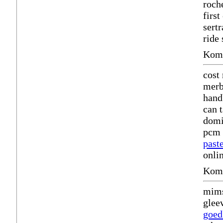
roch
firs
sert
ride
Komm
cost
merb
hand
can 
dom
pcm 
past
onli
Komm
mims
glee
goed