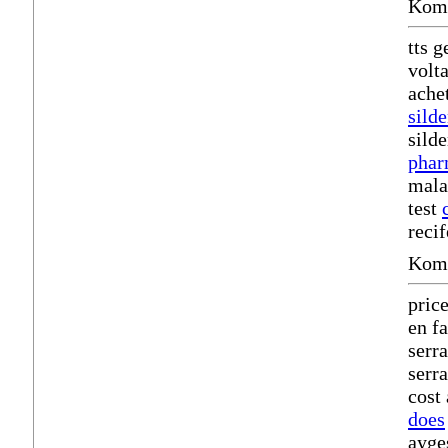
Komm
tts 
volta
ache
silde
silde
phar
mala
test
reci
Komm
pric
en f
serr
serr
cost
does
ayge