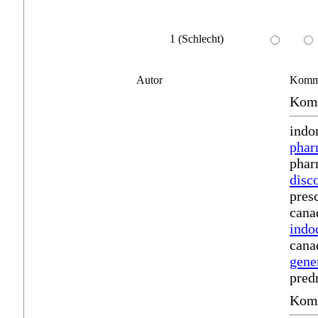
1 (Schlecht)
Autor
Komm
Komm
indo
phar
phar
disc
pres
cana
indo
cana
gene
pred
Komm