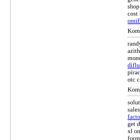
shop
cost
omif
Komm
rand
azit
mono
difl
pira
otc 
Komm
solu
sale
fact
get 
xl o
form