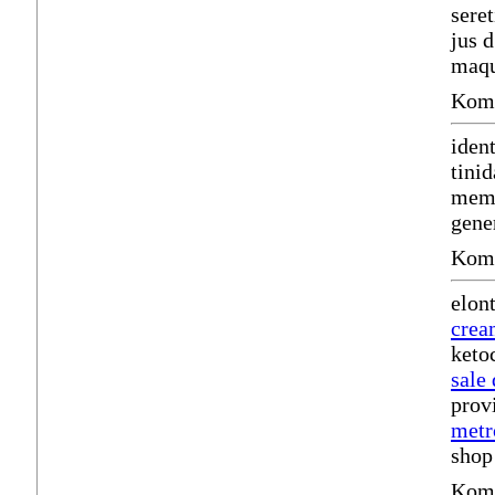
sere
jus 
maqu
Komm
ident
tinid
mem
gene
Komm
elon
crea
keto
sale
prov
metr
shop
Komm