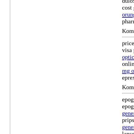
dulo
cost
orun
phar
Komm
pric
visa
opti
onli
mg o
epre
Komm
epog
epog
gene
prip
gene
laps