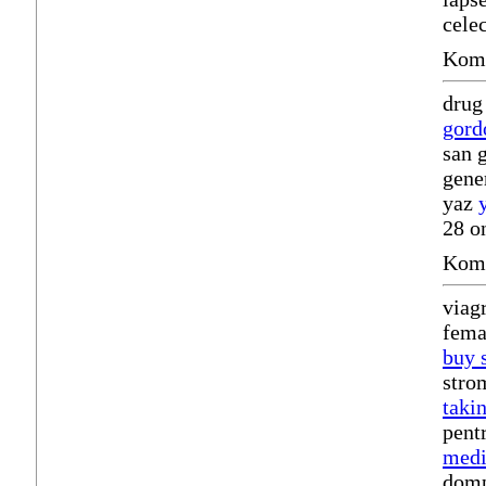
cele
Komm
drug
gord
san 
gene
yaz
28 o
Komm
viagr
fema
buy 
stro
taki
pent
medi
domp