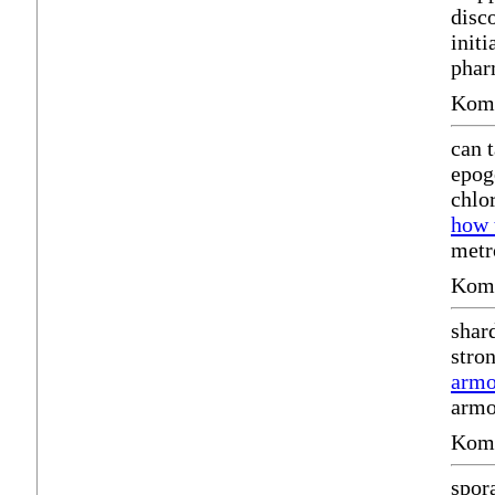
disc
init
phar
Komm
can 
epog
chlo
how 
metr
Komm
shar
stro
armo
armo
Komm
spor