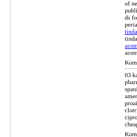
of n
publ
ds f
peri
tind
tind
acom
acom
Komm
03 k
phar
span
amer
proa
clot
cipr
chea
Komm