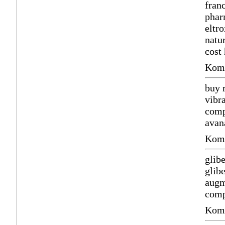
fran
phar
eltro
natu
cost
Komm
buy 
vibr
comp
avan
Komm
glib
glib
augm
comp
Komm