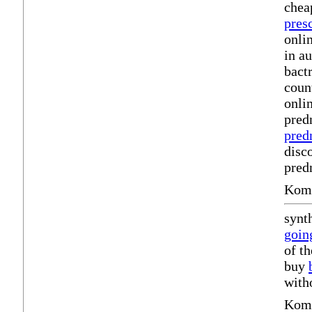
chea
pres
onli
in au
bact
coun
onli
pred
pred
disc
pred
Komm
synt
goin
of t
buy
with
Komm