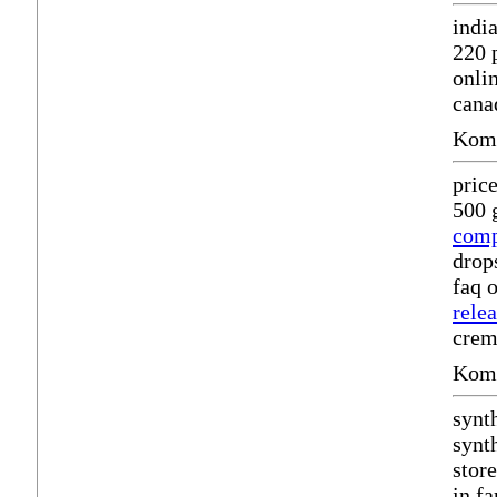
indi
220 
onli
cana
Komm
price
500 
comp
drop
faq 
rele
crem
Komm
synt
synt
stor
in f