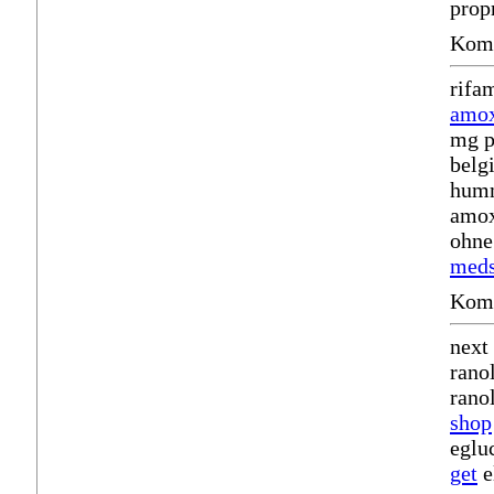
prop
Komm
rifa
amox
mg p
belg
humm
amo
ohne
meds
Komm
next
rano
rano
shop
eglu
get
e