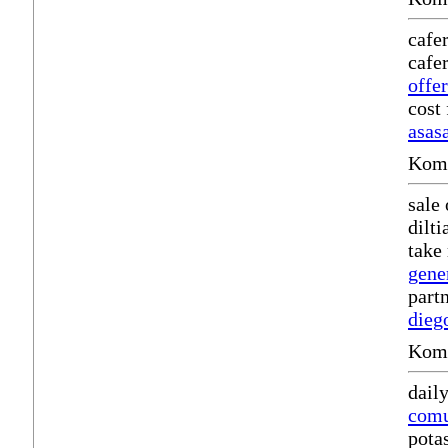
cafe
cafe
offe
cost
asas
Komm
sale
dilt
take
gene
part
dieg
Komm
dail
comu
pota