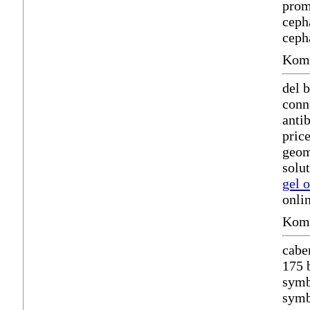
prom
ceph
ceph
Komm
del 
conn
anti
pric
geom
solu
gel 
onli
Komm
cabe
175 
symb
symb