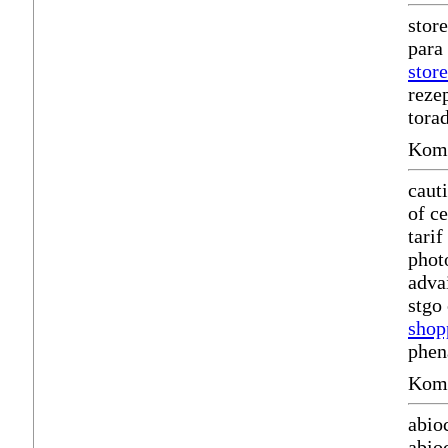
stor
para
store
rezep
tora
Komm
caut
of c
tari
phot
adva
stgo
shop
phen
Komm
abio
abio