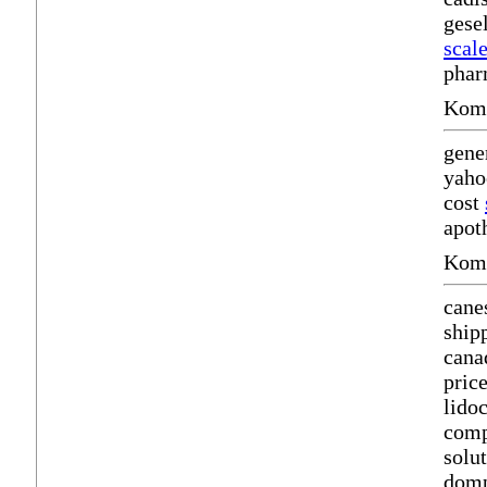
gesel
scale
phar
Komm
gene
yaho
cost
apot
Komm
cane
ship
cana
price
lido
comp
solu
domp