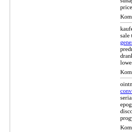
suha
pric
Komm
kauf
sale
gene
pred
dran
lowe
Komm
oint
conv
seri
epog
disc
prog
Komm