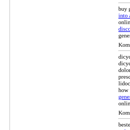
buy 
into 
onli
disc
gene
Komm
dicy
dicy
dolo
pres
lido
how 
gene
onli
Komm
best