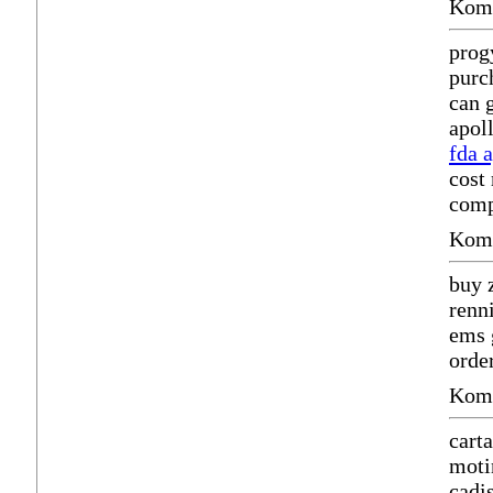
Komm
prog
purc
can 
apol
fda 
cost
comp
Komm
buy 
renni
ems 
orde
Komm
cart
moti
cadi