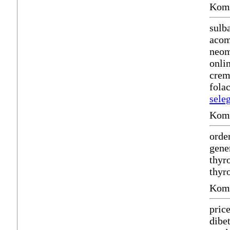
Komm
sulb
acom
neom
onli
cre
fola
seleg
Komm
orde
gene
thyr
thyr
Komm
pric
dibe