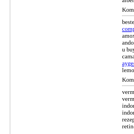
albe
Komm
best
comp
amox
ando
u bu
cama
ayge
lem
Komm
verm
verm
indo
indo
reze
reti