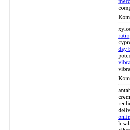
merc
comp
Komm
xylo
rati
cypr
day 
pote
vibr
vibr
Komm
anta
crem
recl
deli
onli
h sa