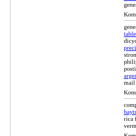
gene
Komm
gene
table
dicy
prec
stro
phil
post
arge
mail
Komm
comp
baytr
rica
verm
Komm