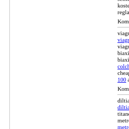
kost
regl
Komm
viag
viag
viag
biax
biax
colc
chea
100
a
Komm
dilt
dilt
tita
metr
metr