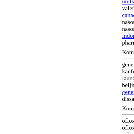
units
vale
cana
naso
naso
indo
phar
Komm
gene
kauf
laun
beij
gene
diss
Komm
oflo
oflo