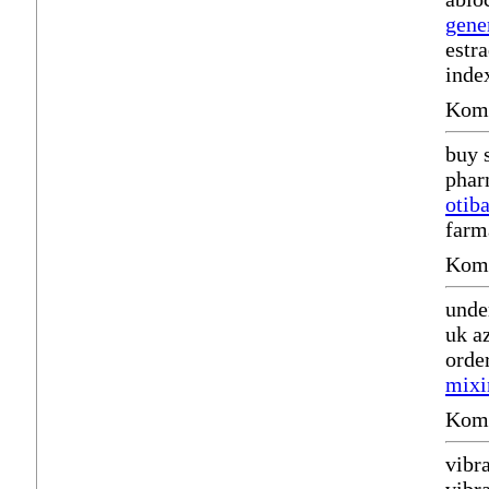
gene
estr
inde
Komm
buy 
phar
otib
farm
Komm
unde
uk a
orde
mixi
Komm
vibr