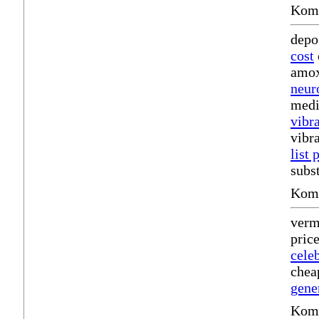
Komm
depo
cost
amox
neur
medi
vibr
vibr
list 
subst
Komm
verm
pric
cele
chea
gene
Komm