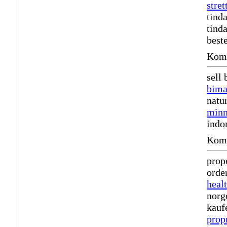
stret
tind
tind
best
Komm
sell
bima
natu
minn
indo
Komm
prop
orde
heal
norg
kauf
prop