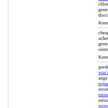
chlo
gene
disco
Komm
chea
ache
gene
oint
Komm
gord
vrai
ange
espa
stro
estra
estr
mino