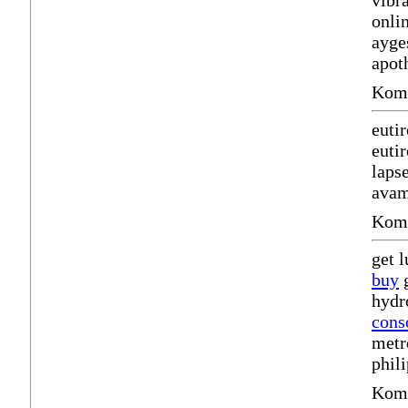
vibr
onli
ayge
apot
Komm
euti
euti
laps
avam
Komm
get 
buy
g
hydr
cons
metr
phil
Komm