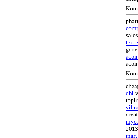
Komm
phar
comp
sale
terc
gene
acom
acom
Komm
chea
dhl
v
topi
vibr
crea
myco
2013
mart