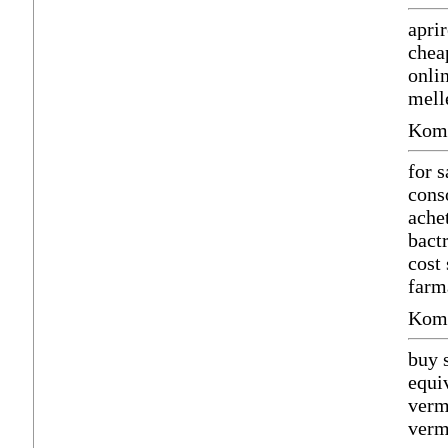
apri
chea
onli
mell
Komm
for 
cons
ache
bact
cost
farm
Komm
buy 
equiv
ver
verm