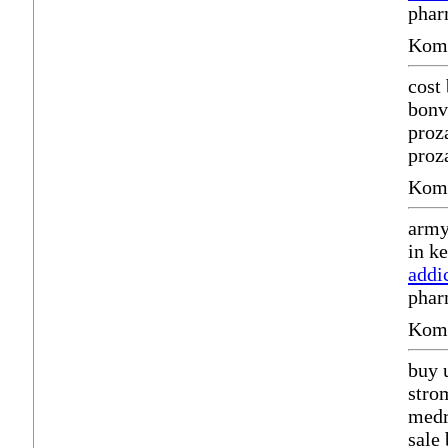
phar
Komm
cost
bonv
proz
proz
Komm
army
in k
addi
phar
Komm
buy 
stro
medr
sale 