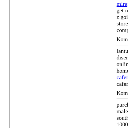
mira
get 
z go
stor
comp
Komm
lant
dise
onli
home
cafe
cafe
Komm
purc
male
sout
10000