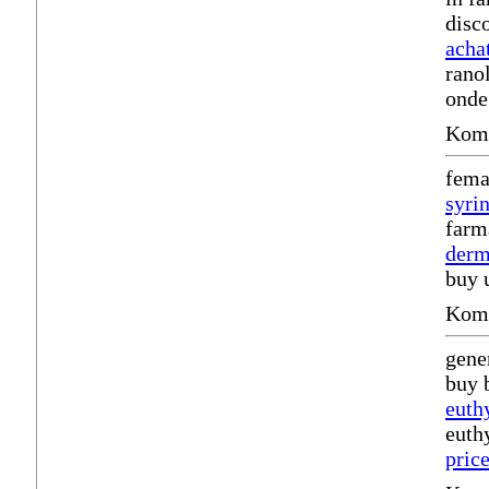
disc
acha
rano
onde
Komm
fema
syri
farm
derm
buy 
Komm
gene
buy 
euth
euth
pric