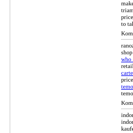
mak
tria
pric
to t
Komm
rano
shop
who 
reta
cart
pric
temo
temo
Komm
indo
indo
kauf