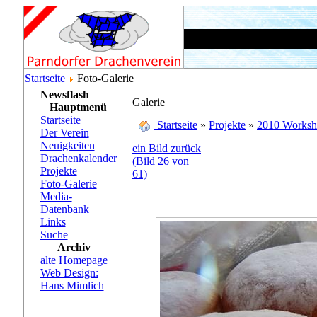
Startseite
Foto-Galerie
Newsflash
Galerie
Hauptmenü
Startseite
Startseite
»
Projekte
»
2010 Worksh
Der Verein
Neuigkeiten
ein Bild zurück
Drachenkalender
(Bild 26 von
Projekte
61)
Foto-Galerie
Media-
Datenbank
Links
Suche
Archiv
alte Homepage
Web Design:
Hans Mimlich