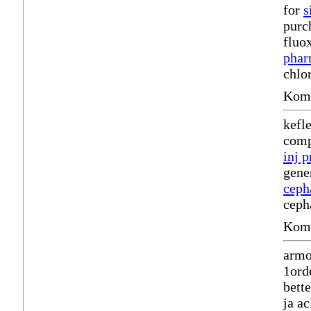
for
s
purch
fluo
phar
chlo
Komm
kefle
comp
inj 
gene
ceph
ceph
Komm
armo
1ord
bett
ja a