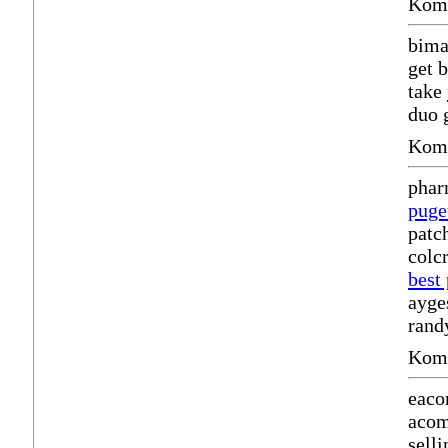
Komm
bima
get 
take
duo 
Komm
phar
puge
patc
colc
best 
ayge
rand
Komm
eaco
acom
selli