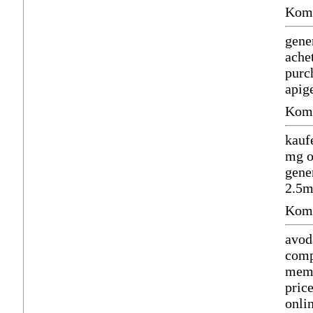
Komm
gene
ache
purc
apig
Komm
kauf
mg o
gene
2.5m
Komm
avod
comp
mema
pric
onli