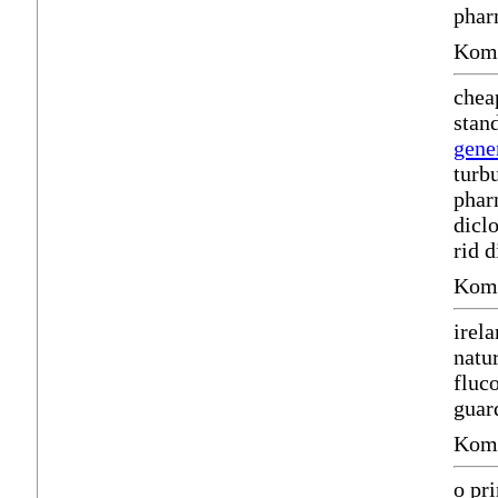
phar
Komm
chea
stan
gene
turb
phar
dicl
rid 
Komm
irel
natu
fluc
guar
Komm
o pr