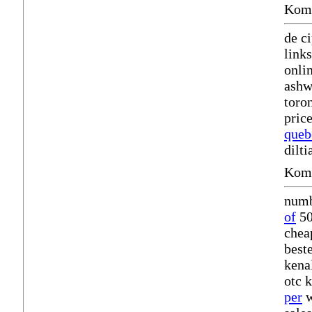
Komm
de c
links
onli
ashw
toro
pric
queb
dilt
Komm
numb
of
50
chea
best
kena
otc 
per
w