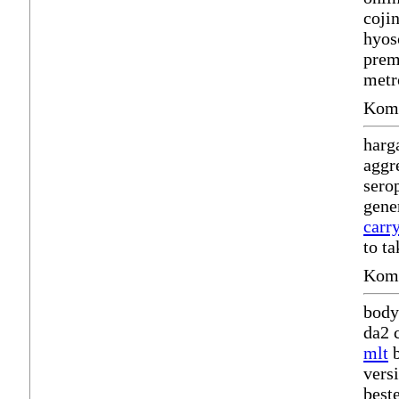
coji
hyos
prem
metr
Komm
harg
aggr
ser
gene
carr
to t
Komm
body
da2 
mlt
b
vers
best