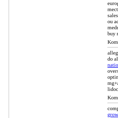
euro
mect
sale
ou a
med
buy 
Komm
alleg
do a
natio
over
opti
mg+a
lido
Komm
comp
grow