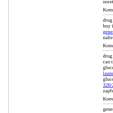
nore
Komm
drug
buy 
gene
nalt
Komm
drug
can t
gluc
laun
gluc
320/
zapf
Komm
gener