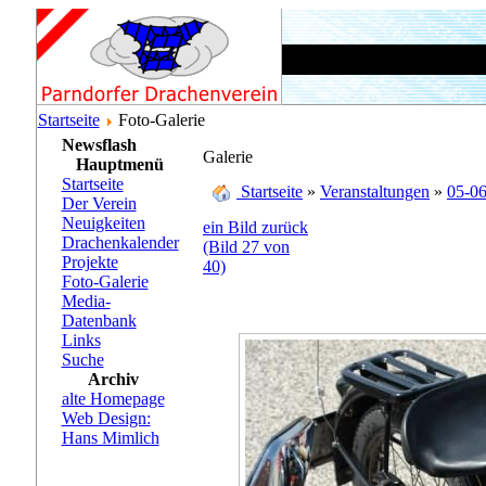
Startseite
Foto-Galerie
Newsflash
Galerie
Hauptmenü
Startseite
Startseite
»
Veranstaltungen
»
05-06
Der Verein
Neuigkeiten
ein Bild zurück
Drachenkalender
(Bild 27 von
Projekte
40)
Foto-Galerie
Media-
Datenbank
Links
Suche
Archiv
alte Homepage
Web Design:
Hans Mimlich