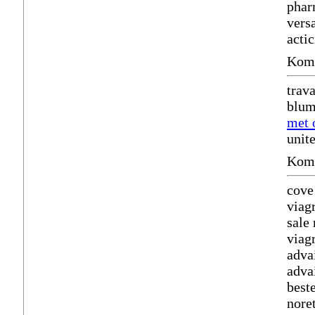
phar
vers
actic
Komm
trav
blum
met 
unit
Komm
cove
viag
sale
viag
adva
adva
best
nore