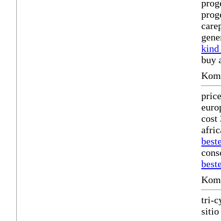
prog
prog
care
gene
kind
buy 
Komm
pric
euro
cost
afri
beste
cons
best
Komm
tri-
siti