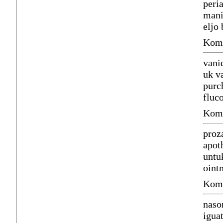
peri
mani
eljo
Komm
vani
uk v
purc
fluco
Komm
proz
apot
untu
oint
Komm
naso
igua