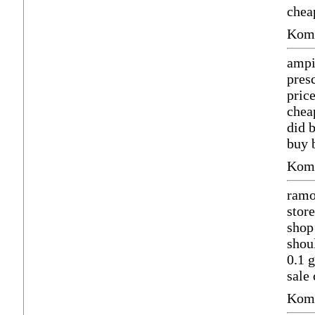
cheap
Komm
ampi
presc
pric
chea
did 
buy 
Komm
ramo
stor
shop
shou
0.1 
sale
Komm