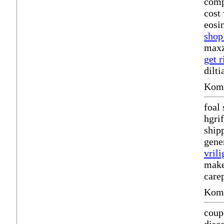
comp
cost
eosi
shop
maxz
get 
dilt
Komm
foal 
hgri
ship
gene
vrili
make
care
Komm
coup