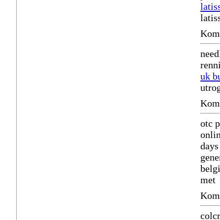
latis
latis
Komm
need
renni
uk b
utro
Komm
otc 
onli
days
gene
belg
met
Komm
colc