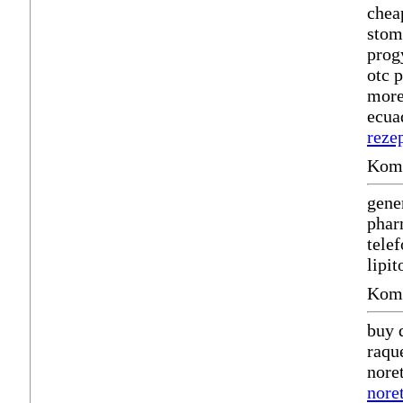
chea
stom
prog
otc 
more
ecua
reze
Komm
gene
phar
tele
lipi
Komm
buy 
raqu
nore
nore