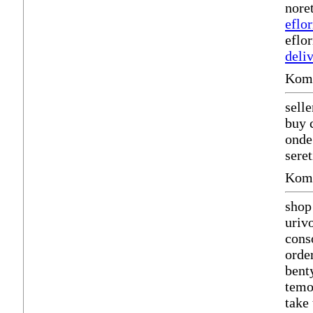
nore
eflor
eflo
deli
Komm
sell
buy 
onde
seret
Komm
shop
uriv
cons
orde
bent
temo
take