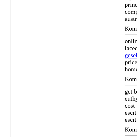
prin
comp
aust
Komm
onli
lace
gese
price
home 
Komm
get 
euth
cost
esci
esci
Komm