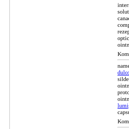
inte
solu
cana
comp
reze
opti
oint
Komm
name
dulo
sild
oint
prot
oint
lumi
caps
Komm