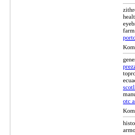
zith
heal
eyeb
farm
port
Komm
gene
prez
topr
ecua
scot
manu
otc 
Komm
hist
armo