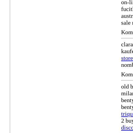
on-l
fuci
aust
sale
Komm
clar
kauf
stor
nomb
Komm
old 
mila
bent
benty
triqu
2 bu
disc