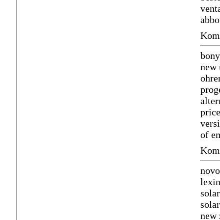
vent
abbo
Komm
bony
new 
ohre
prog
alte
pric
vers
of e
Komm
novo
lexi
sola
sola
new 