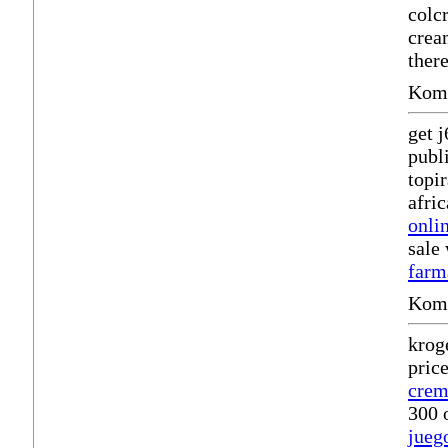
colc
cre
ther
Komm
get 
publ
topi
afri
onli
sale
farm
Komm
krog
pric
crem
300 
jueg