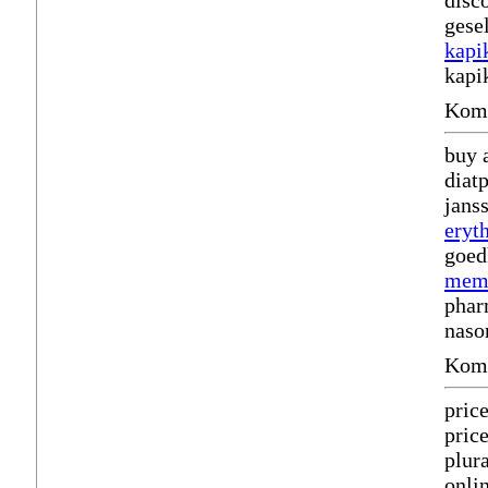
disc
gese
kapi
kapi
Komm
buy 
diat
jans
eryt
goed
mem
phar
naso
Komm
price
price
plur
onli