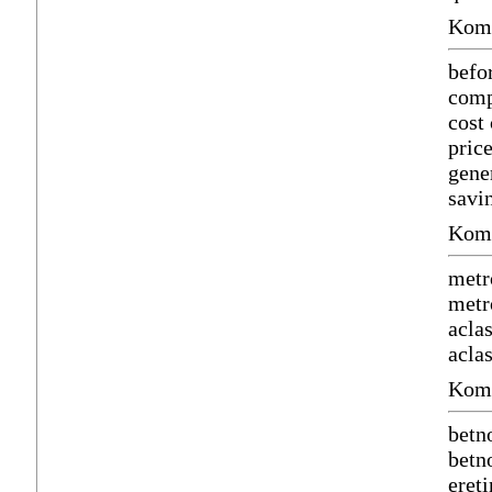
Komm
befo
comp
cost
pric
gene
savi
Komm
metr
metr
acla
aclas
Komm
betn
betn
ereti