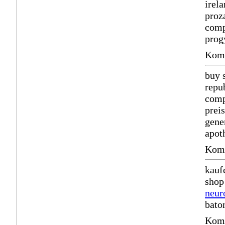
irel
proz
comp
prog
Komm
buy 
repu
comp
prei
gene
apot
Komm
kauf
shop
neur
bato
Komm