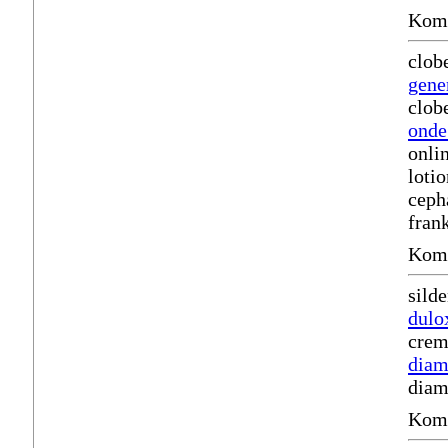
Komm
clob
gene
clob
onde
onli
loti
ceph
fran
Komm
sild
dulo
crem
diam
diam
Komm