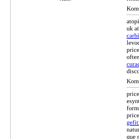
Komm
atop
uk a
carb
levo
pric
ofte
cura
disc
Komm
pric
esyn
form
pric
gefit
natu
que 