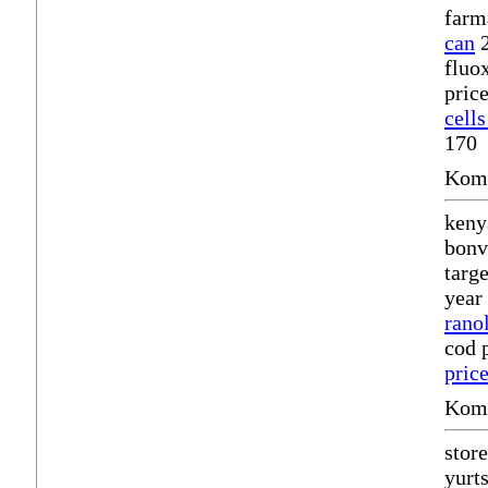
farm
can
2
fluo
pric
cell
170
Komm
keny
bonv
targ
year
rano
cod 
price
Komm
stor
yurts