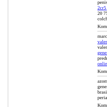
peni
2cr5
20 7
colc
Komm
marc
valer
vale
gene
pred
onli
Komm
azom
gene
bras
peri
Komm